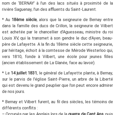
nom de ‘BERNAY’ à l’un des lacs situés à proximité de la
rivière Saguenay, l’un des affluents du Saint-Laurent.
* Au
18ème siècle
, alors que la seigneurie de Bernay entre
dans la famille des ducs de Crillon, la seigneurie de Vilbert
est achetée par le chancellier d’Aguesseau, ministre du roi
Louis XV, qui la transmet à son gendre le duc d’Ayen, beau-
père de Lafayette. A la fin du 18ème siècle cette seigneurie,
par héritage, échoit à la comtesse de Mérode Westerloo qui,
vers 1810, fonde à Vilbert, une école pour jeunes filles
(ancien établissement de La Glanée, face au lavoir).
* Le
14 juillet 1831
, le général de Lafayette plante, à Bernay,
sur le parvis de l’église Saint-Pierre, un arbre de la Liberté
qui est devenu le grand peuplier que l’on peut encore admirer
de nos jours.
* Bernay et Vilbert furent, au fil des siècles, les témoins de
différents conflits :
– Occupés par les Anglais lors de la
guerre de Cent Ans
, puis